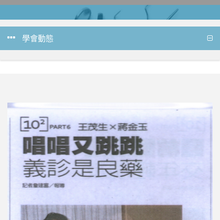
學會動態
唱唱又跳跳,義診是良藥